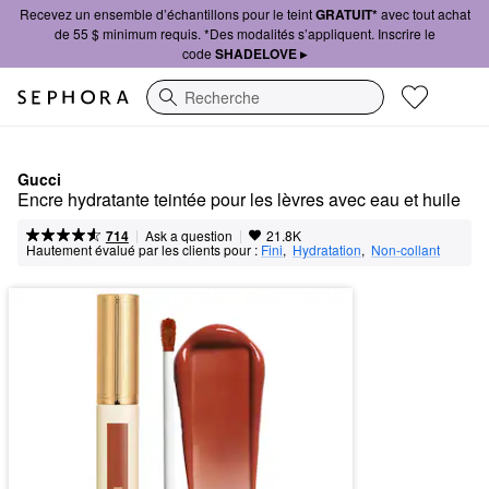
Recevez un ensemble d’échantillons pour le teint
GRATUIT*
avec tout achat
de 55 $ minimum requis. *Des modalités s’appliquent. Inscrire le
code
SHADELOVE ▸
Recherche
Gucci
Encre hydratante teintée pour les lèvres avec eau et huile
|
|
Ask a question
714
21.8K
Hautement évalué par les clients pour :
Fini
,  
Hydratation
,  
Non-collant