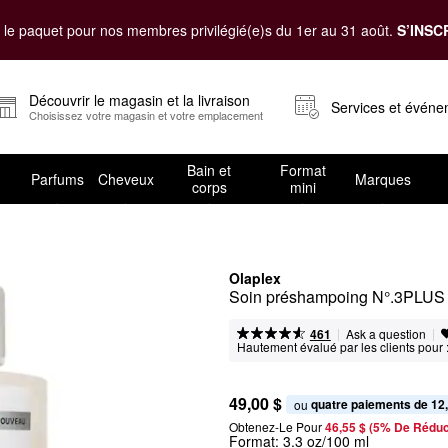
le paquet pour nos membres privilégié(e)s du 1er au 31 août.
S’INSC
Découvrir le magasin et la livraison
Services et évén
Choisissez votre magasin et votre emplacement
Bain et
Format
Parfums
Cheveux
Marques
corps
mini
Olaplex
Soin préshampoing N°.3PLUS
|
|
Ask a question
461
Hautement évalué par les clients pour 
49,00 $
quatre paiements de 12
ou 
Obtenez-Le Pour
46,55 $ (5% De Réduc
Format:
3.3 oz/100 ml