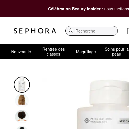
Célébration Beauty Insider :
nous mettons 
Recherche
Rentrée des
Soins pour la
Nouveauté
Maquillage
classes
peau