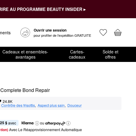
RIRE AU PROGRAMME BEAUTY INSIDER ▸
Ouvrir une session
ements
pour profiter de l’expédition GRATUITE
Cadeaux et ensembles-
Cartes-
Solde et
avantages
cadeaux
offres
 Complete Bond Repair
24.8K
:
Contrôle des frisottis
,  
Aspect plus sain
,  
Douceur
,25 $
 avec
ou
tion) 
Avec Le Réapprovisionnement Automatique