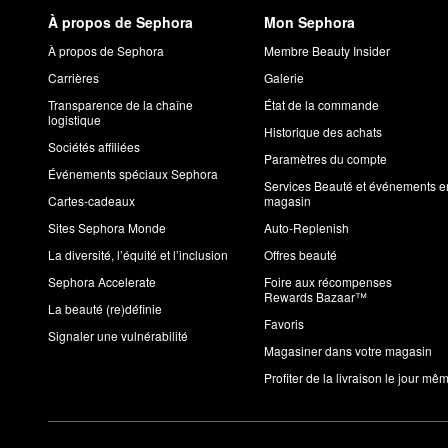
À propos de Sephora
Mon Sephora
À propos de Sephora
Membre Beauty Insider
Carrières
Galerie
Transparence de la chaîne
État de la commande
logistique
Historique des achats
Sociétés affiliées
Paramètres du compte
Événements spéciaux Sephora
Services Beauté et événements e
Cartes-cadeaux
magasin
Sites Sephora Monde
Auto-Replenish
La diversité, l’équité et l’inclusion
Offres beauté
Sephora Accelerate
Foire aux récompenses
Rewards Bazaar™
La beauté (re)définie
Favoris
Signaler une vulnérabilité
Magasiner dans votre magasin
Profiter de la livraison le jour mê