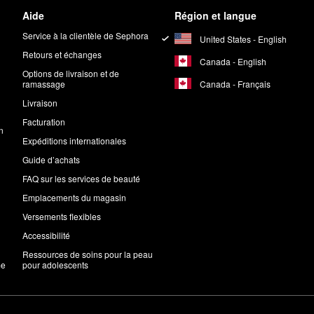
Aide
Région et langue
Service à la clientèle de Sephora
United States - English
Retours et échanges
Canada - English
Options de livraison et de
Canada - Français
ramassage
Livraison
Facturation
n
Expéditions internationales
Guide d’achats
FAQ sur les services de beauté
Emplacements du magasin
Versements flexibles
Accessibilité
Ressources de soins pour la peau
me
pour adolescents