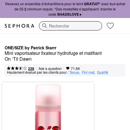
Recevez un ensemble d’échantillons pour le teint
GRATUIT*
avec tout achat
de 55 $ minimum requis. *Des modalités s’appliquent. Inscrire le
code
SHADELOVE ▸
Recherche
ONE/SIZE by Patrick Starrr
Mini vaporisateur fixateur hydrofuge et matifiant 
On ‘Til Dawn
|
|
Ask a question
228
71.6K
Hautement évalué par les clients pour :
Tenue
,  
Fini mat
,  
Qualité