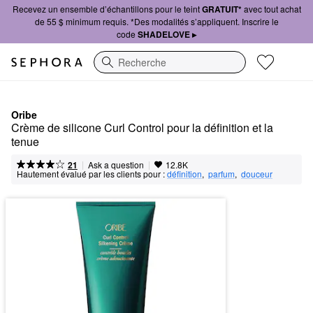
Recevez un ensemble d’échantillons pour le teint
GRATUIT*
avec tout achat
de 55 $ minimum requis. *Des modalités s’appliquent. Inscrire le
code
SHADELOVE ▸
Recherche
Oribe
Crème de silicone Curl Control pour la définition et la 
tenue
|
|
Ask a question
21
12.8K
Hautement évalué par les clients pour :
définition
,  
parfum
,  
douceur