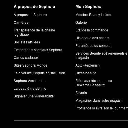
À propos de Sephora
Mon Sephora
À propos de Sephora
Membre Beauty Insider
Carrières
Galerie
Transparence de la chaîne
État de la commande
logistique
Historique des achats
Sociétés affiliées
Paramètres du compte
Événements spéciaux Sephora
Services Beauté et événements e
Cartes-cadeaux
magasin
Sites Sephora Monde
Auto-Replenish
La diversité, l’équité et l’inclusion
Offres beauté
Sephora Accelerate
Foire aux récompenses
Rewards Bazaar™
La beauté (re)définie
Favoris
Signaler une vulnérabilité
Magasiner dans votre magasin
Profiter de la livraison le jour mê