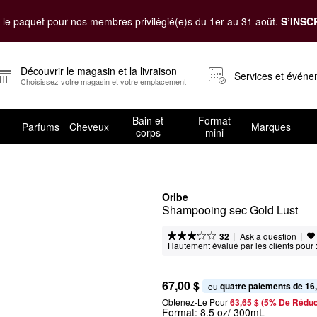
le paquet pour nos membres privilégié(e)s du 1er au 31 août.
S’INSC
Découvrir le magasin et la livraison
Services et évén
Choisissez votre magasin et votre emplacement
Bain et
Format
Parfums
Cheveux
Marques
corps
mini
Oribe
Shampooing sec Gold Lust
|
|
Ask a question
32
Hautement évalué par les clients pour 
67,00 $
quatre paiements de 16
ou 
Obtenez-Le Pour
63,65 $ (5% De Réduc
Format:
8.5 oz/ 300mL