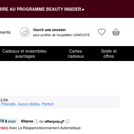
RIRE AU PROGRAMME BEAUTY INSIDER ▸
Ouvrir une session
ements
pour profiter de l’expédition GRATUITE
Cadeaux et ensembles-
Cartes-
Solde et
avantages
cadeaux
offres
2.5K
:
Propreté
,  
Aucun résidu
,  
Parfum
,75 $
 avec
ou
tion) 
Avec Le Réapprovisionnement Automatique