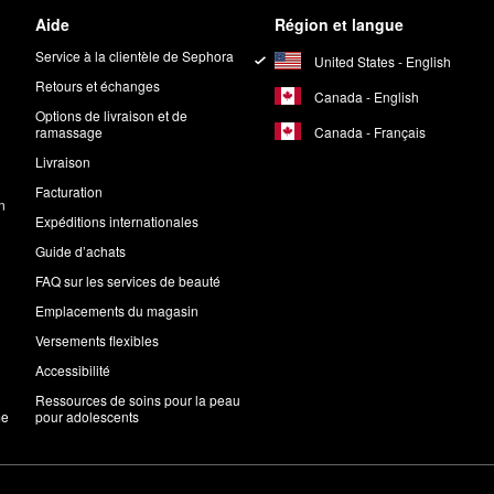
Aide
Région et langue
Service à la clientèle de Sephora
United States - English
Retours et échanges
Canada - English
Options de livraison et de
Canada - Français
ramassage
Livraison
Facturation
n
Expéditions internationales
Guide d’achats
FAQ sur les services de beauté
Emplacements du magasin
Versements flexibles
Accessibilité
Ressources de soins pour la peau
me
pour adolescents