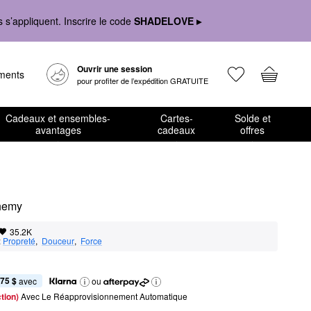
s’appliquent. Inscrire le code
SHADELOVE ▸
Ouvrir une session
ements
pour profiter de l’expédition GRATUITE
Cadeaux et ensembles-
Cartes-
Solde et
avantages
cadeaux
offres
chemy
35.2K
:
Propreté
,  
Douceur
,  
Force
,75 $
 avec
ou
tion) 
Avec Le Réapprovisionnement Automatique