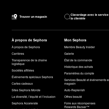
Clavardage avec le service
Trouver un magasin
la clientèle
À propos de Sephora
Mon Sephora
À propos de Sephora
Membre Beauty Insider
Carrières
Galerie
Transparence de la chaîne
État de la commande
logistique
Historique des achats
Sociétés affiliées
Paramètres du compte
Événements spéciaux Sephora
Services Beauté et événements e
Cartes-cadeaux
magasin
Sites Sephora Monde
Auto-Replenish
La diversité, l’équité et l’inclusion
Offres beauté
Sephora Accelerate
Foire aux récompenses
Rewards Bazaar™