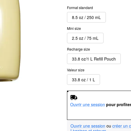
Format standard
8.5 oz / 250 mL
Mini size
2.5 oz / 75 mL
Recharge size
33.8 oz/1 L Refill Pouch
Valeur size
33.8 oz / 1 L
Ouvrir une session
pour profite
Ouvrir une session
ou
créer un 
Livraison et retours