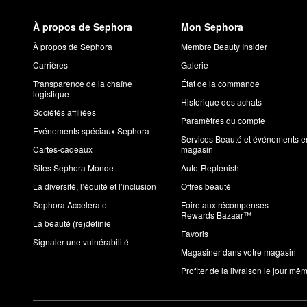
À propos de Sephora
Mon Sephora
À propos de Sephora
Membre Beauty Insider
Carrières
Galerie
Transparence de la chaîne
État de la commande
logistique
Historique des achats
Sociétés affiliées
Paramètres du compte
Événements spéciaux Sephora
Services Beauté et événements e
Cartes-cadeaux
magasin
Sites Sephora Monde
Auto-Replenish
La diversité, l’équité et l’inclusion
Offres beauté
Sephora Accelerate
Foire aux récompenses
Rewards Bazaar™
La beauté (re)définie
Favoris
Signaler une vulnérabilité
Magasiner dans votre magasin
Profiter de la livraison le jour mê