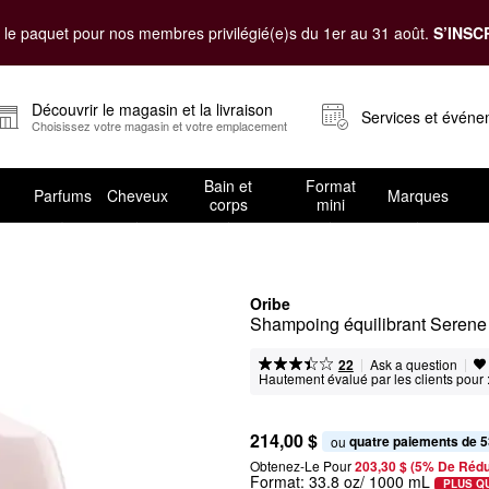
le paquet pour nos membres privilégié(e)s du 1er au 31 août.
S’INSC
Découvrir le magasin et la livraison
Services et évén
Choisissez votre magasin et votre emplacement
Bain et
Format
Parfums
Cheveux
Marques
corps
mini
Oribe
Shampoing équilibrant Serene
|
|
Ask a question
22
Hautement évalué par les clients pour 
214,00 $
quatre paiements de 5
ou 
Obtenez-Le Pour
203,30 $ (5% De Rédu
Format:
33.8 oz/ 1000 mL
PLUS Q