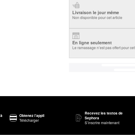
Livraison le jour même
Non disponible pour cet article
En ligne seulement
Le ramassage n’est pas offert pour cet 
Recevez les textos de
 à
Obtenez l’appli
Sephora
Télécharger
S’inscrire maintenant