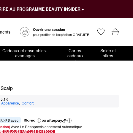
RIRE AU PROGRAMME BEAUTY INSIDER ▸
Ouvrir une session
ements
pour profiter de l’expédition GRATUITE
Cadeaux et ensembles-
Cartes-
Solde et
avantages
cadeaux
offres
 Scalp
5.1K
:
Apparence
,  
Confort
3,50 $
 avec
ou
ction) 
Avec Le Réapprovisionnement Automatique
UE QUELQUES ARTICLES EN STOCK