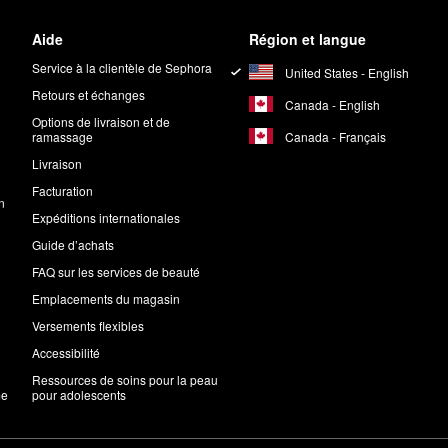
Aide
Région et langue
Service à la clientèle de Sephora
United States - English
Retours et échanges
Canada - English
Options de livraison et de
Canada - Français
ramassage
Livraison
Facturation
n
Expéditions internationales
Guide d’achats
FAQ sur les services de beauté
Emplacements du magasin
Versements flexibles
Accessibilité
Ressources de soins pour la peau
me
pour adolescents