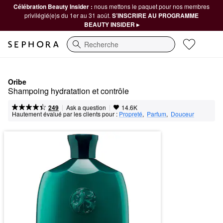
Célébration Beauty Insider :
nous mettons le paquet pour nos membres
privilégié(e)s du 1er au 31 août.
S’INSCRIRE AU PROGRAMME
BEAUTY INSIDER ▸
Recherche
Oribe
Shampoing hydratation et contrôle
|
|
Ask a question
249
14.6K
Hautement évalué par les clients pour :
Propreté
,  
Parfum
,  
Douceur