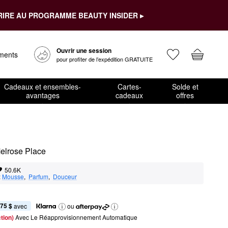
RIRE AU PROGRAMME BEAUTY INSIDER ▸
Ouvrir une session
ements
pour profiter de l’expédition GRATUITE
Cadeaux et ensembles-
Cartes-
Solde et
avantages
cadeaux
offres
Melrose Place
50.6K
:
Mousse
,  
Parfum
,  
Douceur
,75 $
 avec
ou
tion) 
Avec Le Réapprovisionnement Automatique