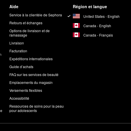
Aide
Région et langue
Service à la clientèle de Sephora
United States - English
Retours et échanges
Canada - English
Options de livraison et de
Canada - Français
ramassage
Livraison
Facturation
n
Expéditions internationales
Guide d’achats
FAQ sur les services de beauté
Emplacements du magasin
Versements flexibles
Accessibilité
Ressources de soins pour la peau
me
pour adolescents