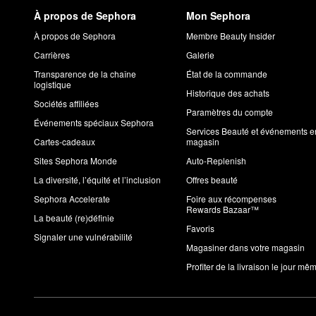
À propos de Sephora
Mon Sephora
À propos de Sephora
Membre Beauty Insider
Carrières
Galerie
Transparence de la chaîne
État de la commande
logistique
Historique des achats
Sociétés affiliées
Paramètres du compte
Événements spéciaux Sephora
Services Beauté et événements e
Cartes-cadeaux
magasin
Sites Sephora Monde
Auto-Replenish
La diversité, l’équité et l’inclusion
Offres beauté
Sephora Accelerate
Foire aux récompenses
Rewards Bazaar™
La beauté (re)définie
Favoris
Signaler une vulnérabilité
Magasiner dans votre magasin
Profiter de la livraison le jour mê