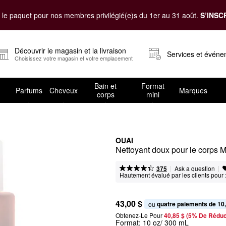
le paquet pour nos membres privilégié(e)s du 1er au 31 août.
S’INSC
Découvrir le magasin et la livraison
Services et évén
Choisissez votre magasin et votre emplacement
Bain et
Format
Parfums
Cheveux
Marques
corps
mini
OUAI
Nettoyant doux pour le corps 
|
|
Ask a question
375
Hautement évalué par les clients pour 
43,00 $
quatre paiements de 10
ou 
Obtenez-Le Pour
40,85 $ (5% De Réduc
Format:
10 oz/ 300 mL