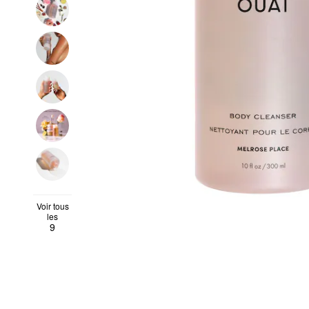
Voir tous
les
9