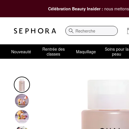
Célébration Beauty Insider :
nous mettons 
Recherche
Rentrée des
Soins pour la
Nouveauté
Maquillage
classes
peau