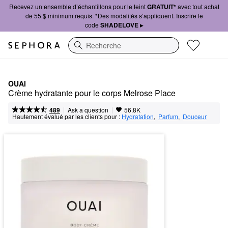
Recevez un ensemble d’échantillons pour le teint
GRATUIT*
avec tout achat
de 55 $ minimum requis. *Des modalités s’appliquent. Inscrire le
code
SHADELOVE ▸
Recherche
OUAI
Crème hydratante pour le corps Melrose Place
|
|
Ask a question
489
56.8K
Hautement évalué par les clients pour :
Hydratation
,  
Parfum
,  
Douceur