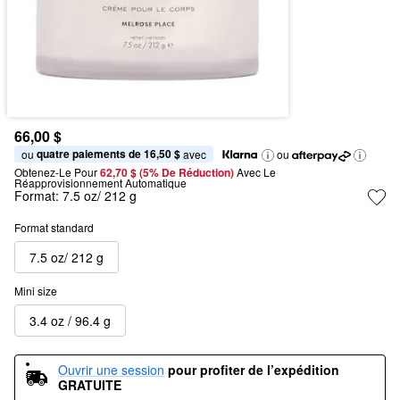
66,00 $
quatre paiements de 16,50 $
ou 
 avec
ou
Obtenez-Le Pour
62,70 $ (5% De Réduction) 
Avec Le 
Réapprovisionnement Automatique
Format:
7.5 oz/ 212 g
Format standard
7.5 oz/ 212 g
Mini size
3.4 oz / 96.4 g
Ouvrir une session
pour profiter de l’expédition 
GRATUITE