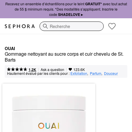
Recevez un ensemble d’échantillons pour le teint
GRATUIT*
avec tout achat
de 55 $ minimum requis. *Des modalités s’appliquent. Inscrire le
code
SHADELOVE ▸
Recherche
OUAI
Gommage nettoyant au sucre corps et cuir chevelu de St. 
Barts
|
|
Ask a question
1,2K
123.6K
Hautement évalué par les clients pour :
Exfoliation
,  
Parfum
,  
Douceur