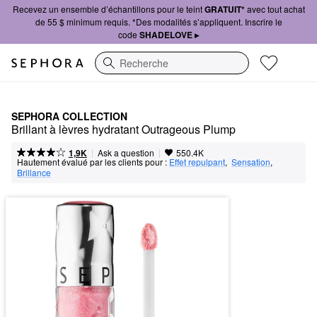
Recevez un ensemble d’échantillons pour le teint
GRATUIT*
avec tout achat
de 55 $ minimum requis. *Des modalités s’appliquent. Inscrire le
code
SHADELOVE ▸
Recherche
SEPHORA COLLECTION
Brillant à lèvres hydratant Outrageous Plump 
|
|
Ask a question
1,9K
550.4K
Hautement évalué par les clients pour :
Effet repulpant
,  
Sensation
,  
Brillance