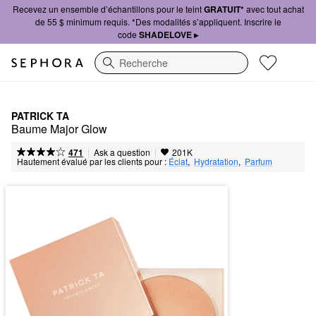
Recevez un ensemble d’échantillons pour le teint
GRATUIT*
avec tout achat
de 55 $ minimum requis. *Des modalités s’appliquent. Inscrire le
code
SHADELOVE ▸
Recherche
PATRICK TA
Baume Major Glow
|
|
Ask a question
471
201K
Hautement évalué par les clients pour :
Éclat
,  
Hydratation
,  
Parfum