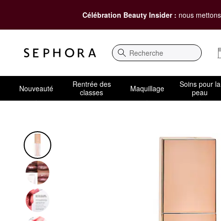
Célébration Beauty Insider :
nous mettons 
Recherche
Rentrée des
Soins pour la
Nouveauté
Maquillage
classes
peau