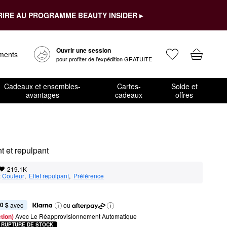
RIRE AU PROGRAMME BEAUTY INSIDER ▸
Ouvrir une session
ements
pour profiter de l’expédition GRATUITE
Cadeaux et ensembles-
Cartes-
Solde et
avantages
cadeaux
offres
nt et repulpant
219.1K
:
Couleur
,  
Effet repulpant
,  
Préférence
0 $
 avec
ou
tion) 
Avec Le Réapprovisionnement Automatique
RUPTURE DE STOCK