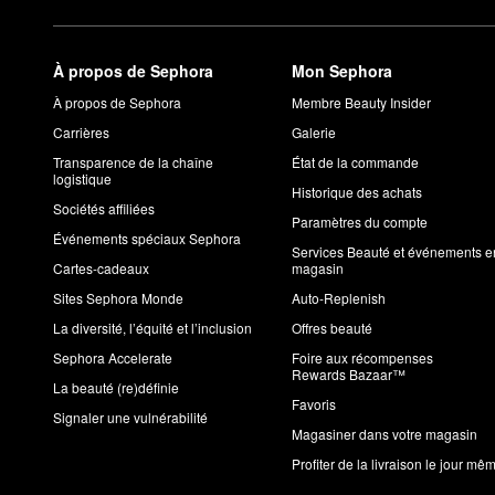
À propos de Sephora
Mon Sephora
À propos de Sephora
Membre Beauty Insider
Carrières
Galerie
Transparence de la chaîne
État de la commande
logistique
Historique des achats
Sociétés affiliées
Paramètres du compte
Événements spéciaux Sephora
Services Beauté et événements e
Cartes-cadeaux
magasin
Sites Sephora Monde
Auto-Replenish
La diversité, l’équité et l’inclusion
Offres beauté
Sephora Accelerate
Foire aux récompenses
Rewards Bazaar™
La beauté (re)définie
Favoris
Signaler une vulnérabilité
Magasiner dans votre magasin
Profiter de la livraison le jour mê