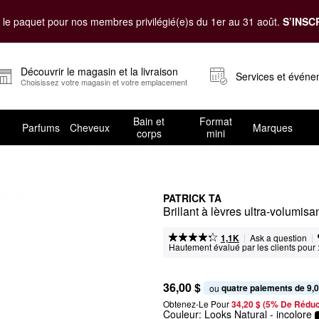
le paquet pour nos membres privilégié(e)s du 1er au 31 août.
S’INSC
Découvrir le magasin et la livraison
Services et évén
Choisissez votre magasin et votre emplacement
Bain et
Format
Parfums
Cheveux
Marques
corps
mini
PATRICK TA
Brillant à lèvres ultra-volumisa
|
|
Ask a question
1,1K
Hautement évalué par les clients pour 
36,00 $
quatre paiements de 9,0
ou 
Obtenez-Le Pour
34,20 $ (5% De Réduc
Couleur:
Looks Natural
- incolore