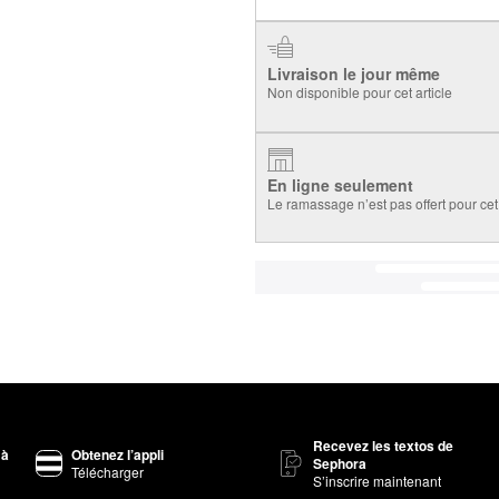
Livraison le jour même
Non disponible pour cet article
En ligne seulement
Le ramassage n’est pas offert pour cet 
Recevez les textos de
 à
Obtenez l’appli
Sephora
Télécharger
S’inscrire maintenant