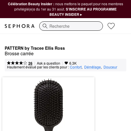
Célébration Beauty Insider :
nous mettons le paquet pour nos membres
privilégié(e)s du 1er au 31 août.
S’INSCRIRE AU PROGRAMME
BEAUTY INSIDER ▸
Recherche
PATTERN by Tracee Ellis Ross
Brosse carrée
|
|
Ask a question
26
6.3K
Hautement évalué par les clients pour :
Confort
,  
Démêlage
,  
Douceur