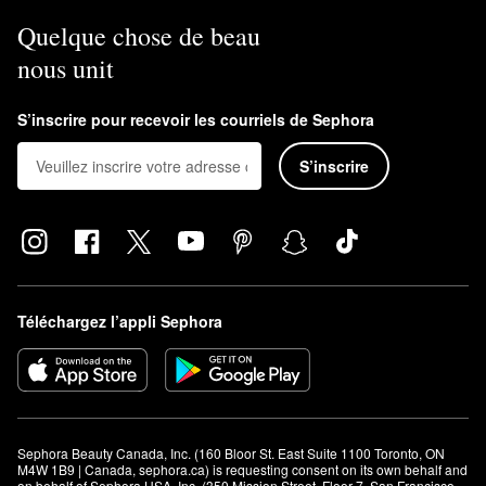
Quelque chose de beau
nous unit
S’inscrire pour recevoir les courriels de Sephora
S’inscrire
Téléchargez l’appli Sephora
Sephora Beauty Canada, Inc. (160 Bloor St. East Suite 1100 Toronto, ON 
M4W 1B9 | Canada, sephora.ca) is requesting consent on its own behalf and 
on behalf of Sephora USA, Inc. (350 Mission Street, Floor 7, San Francisco, 