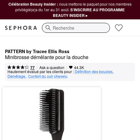
Célébration Beauty Insider :
nous mettons le paquet pour nos membres
privilégié(e)s du 1er au 31 août.
S’INSCRIRE AU PROGRAMME
BEAUTY INSIDER ▸
Recherche
PATTERN by Tracee Ellis Ross
Minibrosse démêlante pour la douche
|
|
Ask a question
77
44.3K
Hautement évalué par les clients pour :
Définition des boucles
,  
Démêlage
,  
Confort du cuir chevelu