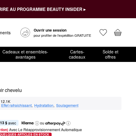
RIRE AU PROGRAMME BEAUTY INSIDER ▸
Ouvrir une session
ements
pour profiter de l’expédition GRATUITE
Cadeaux et ensembles-
Cartes-
Solde et
avantages
cadeaux
offres
ir chevelu
12.1K
:
Effet rafraîchissant
,  
Hydratation
,  
Soulagement
,13 $
 avec
ou
tion) 
Avec Le Réapprovisionnement Automatique
QUELQUES ARTICLES EN STOCK