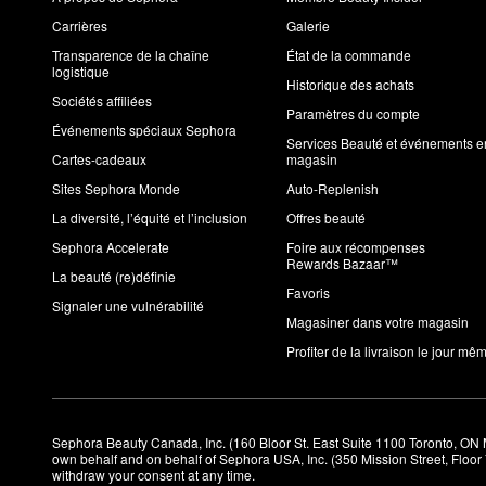
Carrières
Galerie
Transparence de la chaîne
État de la commande
logistique
Historique des achats
Sociétés affiliées
Paramètres du compte
Événements spéciaux Sephora
Services Beauté et événements e
Cartes-cadeaux
magasin
Sites Sephora Monde
Auto-Replenish
La diversité, l’équité et l’inclusion
Offres beauté
Sephora Accelerate
Foire aux récompenses
Rewards Bazaar™
La beauté (re)définie
Favoris
Signaler une vulnérabilité
Magasiner dans votre magasin
Profiter de la livraison le jour mê
Sephora Beauty Canada, Inc. (160 Bloor St. East Suite 1100 Toronto, ON 
own behalf and on behalf of Sephora USA, Inc. (350 Mission Street, Floo
withdraw your consent at any time.