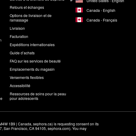
United States - English
Retours et échanges
Canada - English
Options de livraison et de
Canada - Français
ramassage
Livraison
Facturation
n
Expéditions internationales
Guide d’achats
FAQ sur les services de beauté
Emplacements du magasin
Versements flexibles
Accessibilité
Ressources de soins pour la peau
me
pour adolescents
M4W 1B9 | Canada, sephora.ca) is requesting consent on its 
r 7, San Francisco, CA 94105, sephora.com). You may 