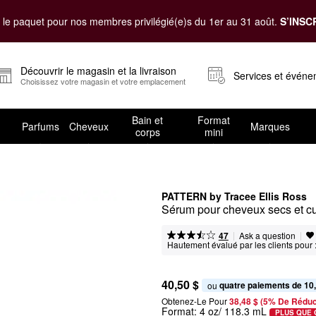
le paquet pour nos membres privilégié(e)s du 1er au 31 août.
S’INSC
Découvrir le magasin et la livraison
Services et évén
Choisissez votre magasin et votre emplacement
Bain et
Format
Parfums
Cheveux
Marques
corps
mini
PATTERN by Tracee Ellis Ross
Sérum pour cheveux secs et cu
|
|
Ask a question
47
Hautement évalué par les clients pour 
40,50 $
quatre paiements de 10
ou 
Obtenez-Le Pour
38,48 $ (5% De Réduc
Format:
4 oz/ 118.3 mL
PLUS QUE 