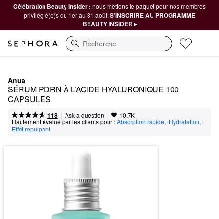
Célébration Beauty Insider :
nous mettons le paquet pour nos membres
privilégié(e)s du 1er au 31 août.
S’INSCRIRE AU PROGRAMME
BEAUTY INSIDER ▸
Recherche
Anua
SÉRUM PDRN À L’ACIDE HYALURONIQUE 100 
CAPSULES
|
|
Ask a question
118
10.7K
Hautement évalué par les clients pour :
Absorption rapide
,  
Hydratation
,  
Effet repulpant