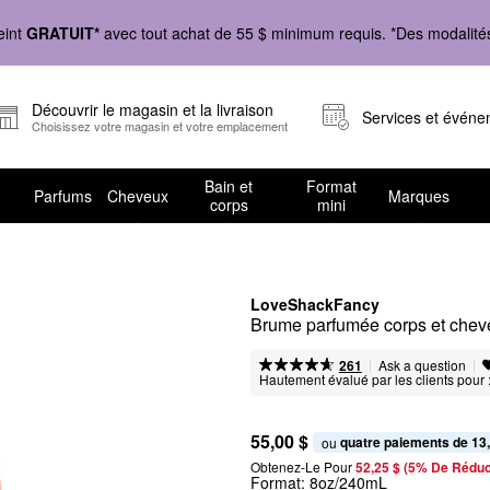
eint
GRATUIT*
avec tout achat de 55 $ minimum requis. *Des modalités 
Découvrir le magasin et la livraison
Services et évén
Choisissez votre magasin et votre emplacement
Bain et
Format
Parfums
Cheveux
Marques
corps
mini
LoveShackFancy
Brume parfumée corps et ch
|
|
Ask a question
261
Hautement évalué par les clients pour 
55,00 $
quatre paiements de 13
ou 
Obtenez-Le Pour
52,25 $ (5% De Réduc
Format:
8oz/240mL