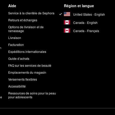
Aide
Région et langue
Service à la clientèle de Sephora
United States - English
Retours et échanges
Canada - English
Options de livraison et de
Canada - Français
ramassage
Livraison
Facturation
n
Expéditions internationales
Guide d’achats
FAQ sur les services de beauté
Emplacements du magasin
Versements flexibles
Accessibilité
Ressources de soins pour la peau
me
pour adolescents