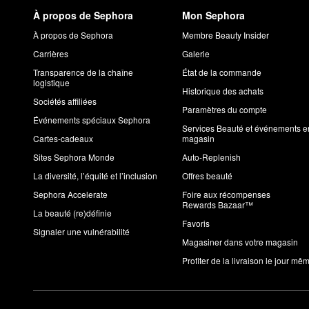
À propos de Sephora
Mon Sephora
À propos de Sephora
Membre Beauty Insider
Carrières
Galerie
Transparence de la chaîne
État de la commande
logistique
Historique des achats
Sociétés affiliées
Paramètres du compte
Événements spéciaux Sephora
Services Beauté et événements e
Cartes-cadeaux
magasin
Sites Sephora Monde
Auto-Replenish
La diversité, l’équité et l’inclusion
Offres beauté
Sephora Accelerate
Foire aux récompenses
Rewards Bazaar™
La beauté (re)définie
Favoris
Signaler une vulnérabilité
Magasiner dans votre magasin
Profiter de la livraison le jour mê