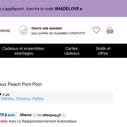
s’appliquent. Inscrire le code
SHADELOVE ▸
Ouvrir une session
ements
pour profiter de l’expédition GRATUITE
Cadeaux et ensembles-
Cartes-
Solde et
avantages
cadeaux
offres
eveux Peach Pom Pom
3.3K
:
Féminin
,  
Cheveux
,  
Parfum
,75 $
 avec
ou
tion) 
Avec Le Réapprovisionnement Automatique