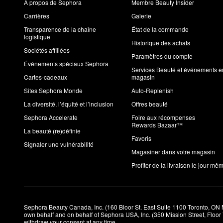
À propos de Sephora
Membre Beauty Insider
Carrières
Galerie
Transparence de la chaîne
État de la commande
logistique
Historique des achats
Sociétés affiliées
Paramètres du compte
Événements spéciaux Sephora
Services Beauté et événements e
Cartes-cadeaux
magasin
Sites Sephora Monde
Auto-Replenish
La diversité, l’équité et l’inclusion
Offres beauté
Sephora Accelerate
Foire aux récompenses
Rewards Bazaar™
La beauté (re)définie
Favoris
Signaler une vulnérabilité
Magasiner dans votre magasin
Profiter de la livraison le jour mê
Sephora Beauty Canada, Inc. (160 Bloor St. East Suite 1100 Toronto, ON 
own behalf and on behalf of Sephora USA, Inc. (350 Mission Street, Floo
withdraw your consent at any time.