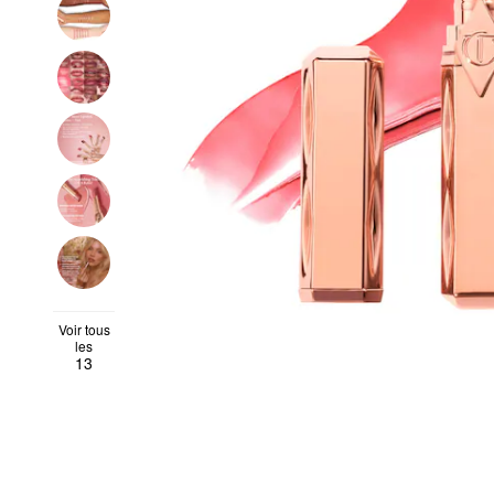
Voir tous
les
13