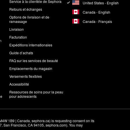
Service à la clientèle de Sephora
United States - English
Retours et échanges
Canada - English
Options de livraison et de
Canada - Français
ramassage
Livraison
Facturation
n
Expéditions internationales
Guide d’achats
FAQ sur les services de beauté
Emplacements du magasin
Versements flexibles
Accessibilité
Ressources de soins pour la peau
me
pour adolescents
M4W 1B9 | Canada, sephora.ca) is requesting consent on its 
r 7, San Francisco, CA 94105, sephora.com). You may 