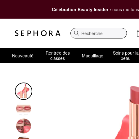
Célébration Beauty Insider :
nous mettons 
Recherche
Rentrée des
Soins pour la
Nouveauté
Maquillage
classes
peau