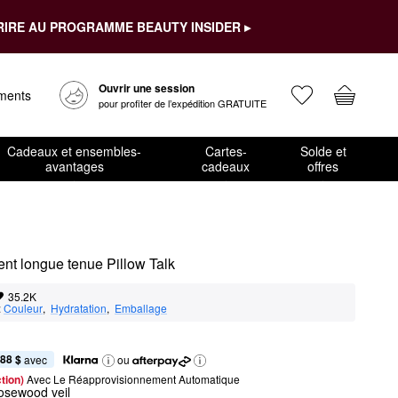
RIRE AU PROGRAMME BEAUTY INSIDER ▸
Ouvrir une session
ements
pour profiter de l’expédition GRATUITE
Cadeaux et ensembles-
Cartes-
Solde et
avantages
cadeaux
offres
ent longue tenue Pillow Talk
35.2K
:
Couleur
,  
Hydratation
,  
Emballage
,88 $
 avec
ou
tion) 
Avec Le Réapprovisionnement Automatique
osewood veil