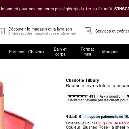
le paquet pour nos membres privilégié(e)s du 1er au 31 août.
S’INSC
Découvrir le magasin et la livraison
Services et évén
Choisissez votre magasin et votre emplacement
Bain et
Format
Parfums
Cheveux
Marques
corps
mini
Charlotte Tilbury
Baume à lèvres teinté transpar
|
|
Ask a question
491
Hautement évalué par les clients pour 
43,50 $
quatre paiements de 10
ou 
Obtenez-Le Pour
41,33 $ (5% De Réduc
Couleur:
Blushed Rose
- a sheer r