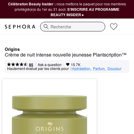
Célébration Beauty Insider :
nous mettons le paquet pour nos membres
privilégié(e)s du 1er au 31 août.
S’INSCRIRE AU PROGRAMME
BEAUTY INSIDER ▸
Recherche
Origins
Crème de nuit intense nouvelle jeunesse Plantscription™
|
|
Ask a question
85
15.7K
Hautement évalué par les clients pour :
Hydratation
,  
Parfum
,  
Douceur