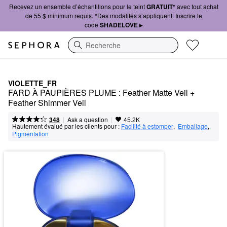
Recevez un ensemble d’échantillons pour le teint
GRATUIT*
avec tout achat
de 55 $ minimum requis. *Des modalités s’appliquent. Inscrire le
code
SHADELOVE ▸
Recherche
VIOLETTE_FR
FARD À PAUPIÈRES PLUME : Feather Matte Veil + 
Feather Shimmer Veil
|
|
Ask a question
348
45.2K
Hautement évalué par les clients pour :
Facilité à estomper
,  
Emballage
,  
Pigmentation