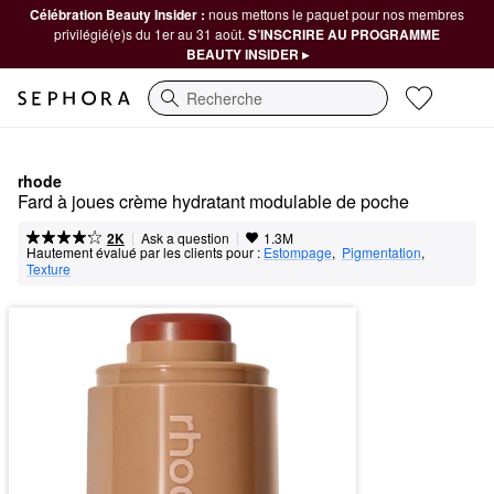
Célébration Beauty Insider :
nous mettons le paquet pour nos membres
privilégié(e)s du 1er au 31 août.
S’INSCRIRE AU PROGRAMME
BEAUTY INSIDER ▸
Recherche
rhode
Fard à joues crème hydratant modulable de poche
|
|
Ask a question
2K
1.3M
Hautement évalué par les clients pour :
Estompage
,  
Pigmentation
,  
Texture