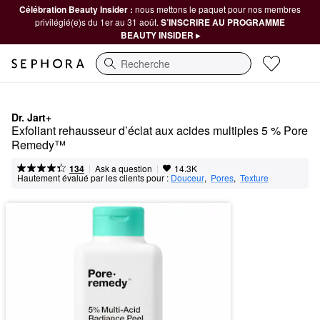
Célébration Beauty Insider :
nous mettons le paquet pour nos membres
privilégié(e)s du 1er au 31 août.
S’INSCRIRE AU PROGRAMME
BEAUTY INSIDER ▸
Recherche
Dr. Jart+
Exfoliant rehausseur d’éclat aux acides multiples 5 % Pore 
Remedy™
|
|
Ask a question
134
14.3K
Hautement évalué par les clients pour :
Douceur
,  
Pores
,  
Texture