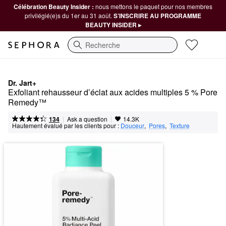
Célébration Beauty Insider :
nous mettons le paquet pour nos membres
privilégié(e)s du 1er au 31 août.
S’INSCRIRE AU PROGRAMME
BEAUTY INSIDER ▸
Recherche
Dr. Jart+
Exfoliant rehausseur d’éclat aux acides multiples 5 % Pore 
Remedy™
|
|
Ask a question
134
14.3K
Hautement évalué par les clients pour :
Douceur
,  
Pores
,  
Texture