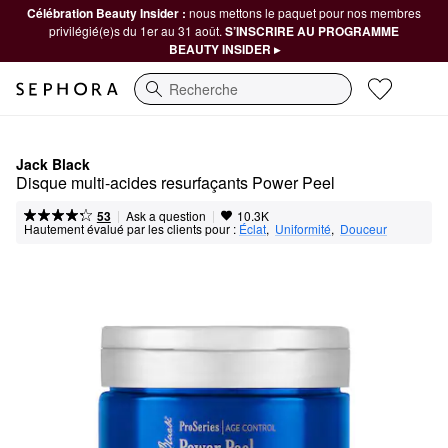
Célébration Beauty Insider :
nous mettons le paquet pour nos membres
privilégié(e)s du 1er au 31 août.
S’INSCRIRE AU PROGRAMME
BEAUTY INSIDER ▸
Recherche
Jack Black
Disque multi-acides resurfaçants Power Peel
|
|
Ask a question
53
10.3K
Hautement évalué par les clients pour :
Éclat
,  
Uniformité
,  
Douceur