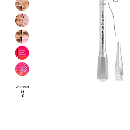
Voir tous
les
10