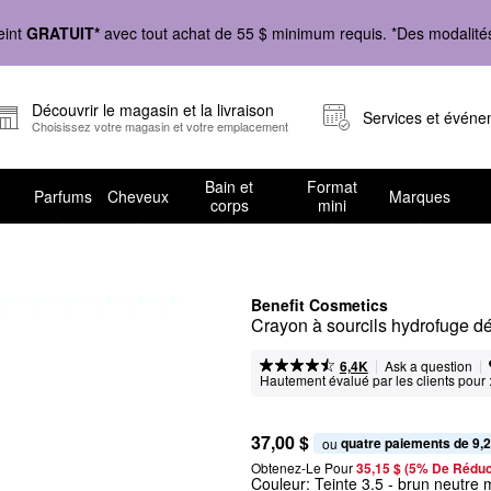
eint
GRATUIT*
avec tout achat de 55 $ minimum requis. *Des modalités 
Découvrir le magasin et la livraison
Services et évén
Choisissez votre magasin et votre emplacement
Bain et
Format
Parfums
Cheveux
Marques
corps
mini
Benefit Cosmetics
Crayon à sourcils hydrofuge dé
|
|
Ask a question
6,4K
Hautement évalué par les clients pour 
37,00 $
quatre paiements de 9,2
ou 
Obtenez-Le Pour
35,15 $ (5% De Réduc
Couleur:
Teinte 3.5
- brun neutre