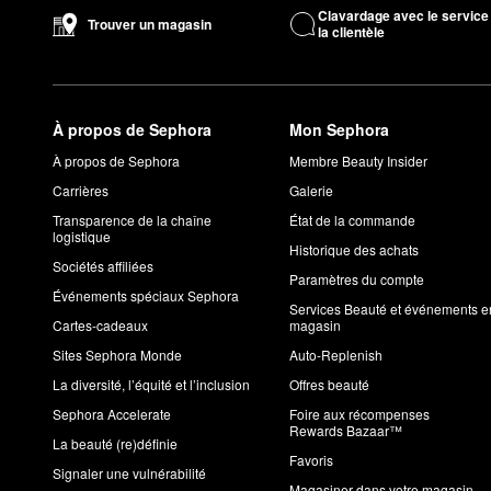
Clavardage avec le service
Trouver un magasin
la clientèle
À propos de Sephora
Mon Sephora
À propos de Sephora
Membre Beauty Insider
Carrières
Galerie
Transparence de la chaîne
État de la commande
logistique
Historique des achats
Sociétés affiliées
Paramètres du compte
Événements spéciaux Sephora
Services Beauté et événements e
Cartes-cadeaux
magasin
Sites Sephora Monde
Auto-Replenish
La diversité, l’équité et l’inclusion
Offres beauté
Sephora Accelerate
Foire aux récompenses
Rewards Bazaar™
La beauté (re)définie
Favoris
Signaler une vulnérabilité
Magasiner dans votre magasin