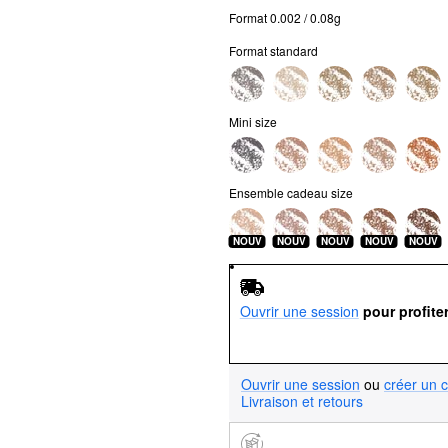
Format 0.002 / 0.08g
Format standard
Mini size
Ensemble cadeau size
NOUV
NOUV
NOUV
NOUV
NOUV
Ouvrir une session
pour profite
Ouvrir une session
ou
créer un 
Livraison et retours