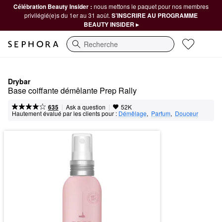
Célébration Beauty Insider :
nous mettons le paquet pour nos membres
privilégié(e)s du 1er au 31 août.
S’INSCRIRE AU PROGRAMME
BEAUTY INSIDER ▸
Recherche
Drybar
Base coiffante démêlante Prep Rally
|
|
Ask a question
635
52K
Hautement évalué par les clients pour :
Démêlage
,  
Parfum
,  
Douceur