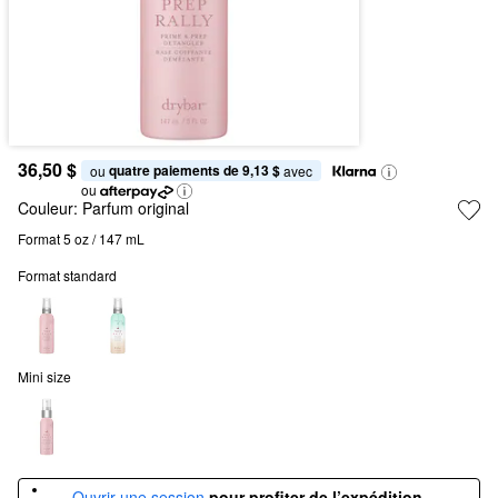
36,50 $
quatre paiements de 9,13 $
ou 
 avec
ou
Couleur:
Parfum original
Format 5 oz / 147 mL
Format standard
Mini size
Ouvrir une session
pour profiter de l’expédition 