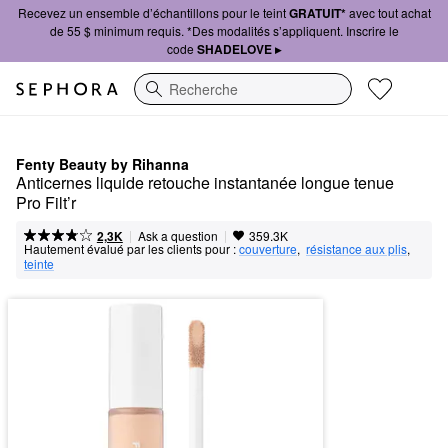
Recevez un ensemble d’échantillons pour le teint
GRATUIT*
avec tout achat
de 55 $ minimum requis. *Des modalités s’appliquent. Inscrire le
code
SHADELOVE ▸
Recherche
Fenty Beauty by Rihanna
Anticernes liquide retouche instantanée longue tenue 
Pro Filt’r
|
|
Ask a question
2,3K
359.3K
Hautement évalué par les clients pour :
couverture
,  
résistance aux plis
,  
teinte