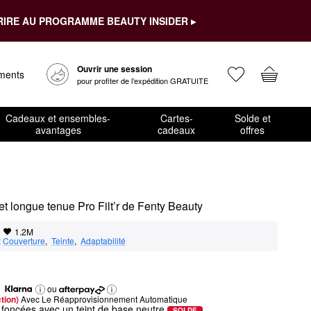
RIRE AU PROGRAMME BEAUTY INSIDER ▸
Ouvrir une session
ements
pour profiter de l’expédition GRATUITE
Cadeaux et ensembles-
Cartes-
Solde et
avantages
cadeaux
offres
 et longue tenue Pro Filt’r de Fenty Beauty
1.2M
:
Couverture
,  
Teinte
,  
Adaptabilité
ou
tion) 
Avec Le Réapprovisionnement Automatique
 foncées avec un teint de base neutre
SOLDE