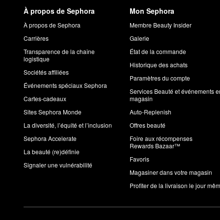
À propos de Sephora
Mon Sephora
À propos de Sephora
Membre Beauty Insider
Carrières
Galerie
Transparence de la chaîne
État de la commande
logistique
Historique des achats
Sociétés affiliées
Paramètres du compte
Événements spéciaux Sephora
Services Beauté et événements e
Cartes-cadeaux
magasin
Sites Sephora Monde
Auto-Replenish
La diversité, l’équité et l’inclusion
Offres beauté
Sephora Accelerate
Foire aux récompenses
Rewards Bazaar™
La beauté (re)définie
Favoris
Signaler une vulnérabilité
Magasiner dans votre magasin
Profiter de la livraison le jour mê