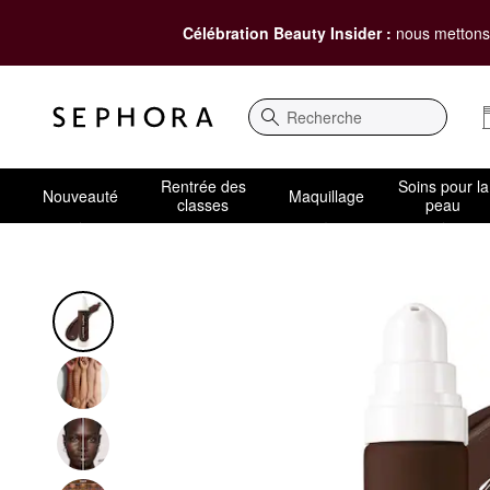
Célébration Beauty Insider :
nous mettons 
Recherche
Rentrée des
Soins pour la
Nouveauté
Maquillage
classes
peau