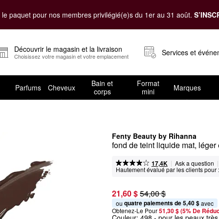
le paquet pour nos membres privilégié(e)s du 1er au 31 août.
S’INSC
Découvrir le magasin et la livraison
Services et évén
Choisissez votre magasin et votre emplacement
Bain et
Format
Parfums
Cheveux
Marques
corps
mini
Fenty Beauty by Rihanna
fond de teint liquide mat, léger
|
|
Ask a question
17,4K
Hautement évalué par les clients pour 
21,60 $
54,00 $
quatre paiements de 5,40 $
ou 
 avec
Obtenez-Le Pour
51,30 $ (5% De Réduc
Couleur:
498
- pour les peaux très