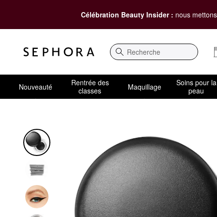
Célébration Beauty Insider :
nous mettons 
Recherche
Rentrée des
Soins pour la
Nouveauté
Maquillage
classes
peau