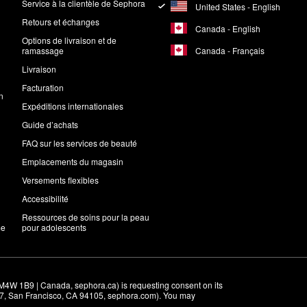
Service à la clientèle de Sephora
United States - English
Retours et échanges
Canada - English
Options de livraison et de
Canada - Français
ramassage
Livraison
Facturation
n
Expéditions internationales
Guide d’achats
FAQ sur les services de beauté
Emplacements du magasin
Versements flexibles
Accessibilité
Ressources de soins pour la peau
me
pour adolescents
M4W 1B9 | Canada, sephora.ca) is requesting consent on its 
r 7, San Francisco, CA 94105, sephora.com). You may 