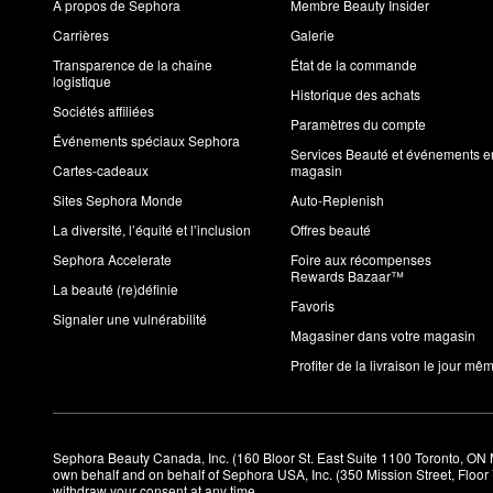
À propos de Sephora
Membre Beauty Insider
Carrières
Galerie
Transparence de la chaîne
État de la commande
logistique
Historique des achats
Sociétés affiliées
Paramètres du compte
Événements spéciaux Sephora
Services Beauté et événements e
Cartes-cadeaux
magasin
Sites Sephora Monde
Auto-Replenish
La diversité, l’équité et l’inclusion
Offres beauté
Sephora Accelerate
Foire aux récompenses
Rewards Bazaar™
La beauté (re)définie
Favoris
Signaler une vulnérabilité
Magasiner dans votre magasin
Profiter de la livraison le jour mê
Sephora Beauty Canada, Inc. (160 Bloor St. East Suite 1100 Toronto, ON 
own behalf and on behalf of Sephora USA, Inc. (350 Mission Street, Floo
withdraw your consent at any time.