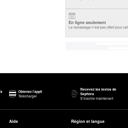
En ligne seulement
Le ramassage n’est pas offert pour cet 
Recevez les textos de
 à
Obtenez l’appli
Sephora
Télécharger
S’inscrire maintenant
Aide
Région et langue