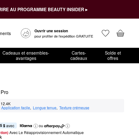
RIRE AU PROGRAMME BEAUTY INSIDER ▸
Ouvrir une session
ements
pour profiter de l’expédition GRATUITE
Cadeaux et ensembles-
Cartes-
Solde et
avantages
cadeaux
offres
 Pro
12.4K
:
Application facile
,  
Longue tenue
,  
Texture crémeuse
5 $
 avec
ou
tion) 
Avec Le Réapprovisionnement Automatique
ck