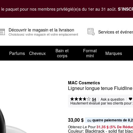
le paquet pour nos membres privilégié(e)s du 1er au 31 août.
S’INSC
Découvrir le magasin et la livraison
Services et évén
Choisissez votre magasin et votre emplacement
Bain et
Format
Parfums
Cheveux
Marques
corps
mini
MAC Cosmetics
Ligneur longue tenue Fluidline
|
|
Ask a question
54
Hautement évalué par les clients pour 
33,00 $
quatre paiements de 8,2
ou 
Obtenez-Le Pour
31,35 $ (5% De Réduc
Couleur:
Blacktrack
- solid flat bla