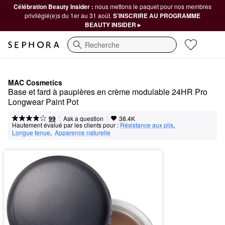
Célébration Beauty Insider :
nous mettons le paquet pour nos membres
privilégié(e)s du 1er au 31 août.
S’INSCRIRE AU PROGRAMME
BEAUTY INSIDER ▸
Recherche
MAC Cosmetics
Base et fard à paupières en crème modulable 24HR Pro 
Longwear Paint Pot
|
|
Ask a question
99
38.4K
Hautement évalué par les clients pour :
Résistance aux plis
,  
Longue tenue
,  
Apparence naturelle