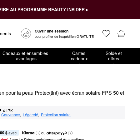
RIRE AU PROGRAMME BEAUTY INSIDER ▸
Ouvrir une session
ements
pour profiter de l’expédition GRATUITE
Cadeaux et ensembles-
Cartes-
Solde et
avantages
cadeaux
offres
ien pour la peau Protec(tint) avec écran solaire FPS 50 et 
41.7K
:
Couvrance
,  
Légèreté
,  
Protection solaire
,00 $
 avec
ou
tion) 
Avec Le Réapprovisionnement Automatique