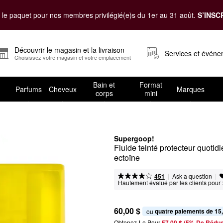
le paquet pour nos membres privilégié(e)s du 1er au 31 août.
S’INSC
Découvrir le magasin et la livraison
Services et évén
Choisissez votre magasin et votre emplacement
Bain et
Format
Parfums
Cheveux
Marques
corps
mini
Supergoop!
Fluide teinté protecteur quotid
ectoïne
|
|
Ask a question
451
Hautement évalué par les clients pour 
60,00 $
quatre paiements de 15
ou 
Obtenez-Le Pour
57,00 $ (5% De Réduc