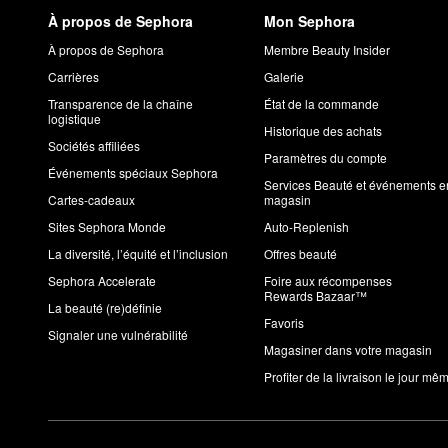
À propos de Sephora
Mon Sephora
À propos de Sephora
Membre Beauty Insider
Carrières
Galerie
Transparence de la chaîne
État de la commande
logistique
Historique des achats
Sociétés affiliées
Paramètres du compte
Événements spéciaux Sephora
Services Beauté et événements e
Cartes-cadeaux
magasin
Sites Sephora Monde
Auto-Replenish
La diversité, l’équité et l’inclusion
Offres beauté
Sephora Accelerate
Foire aux récompenses
Rewards Bazaar™
La beauté (re)définie
Favoris
Signaler une vulnérabilité
Magasiner dans votre magasin
Profiter de la livraison le jour mê