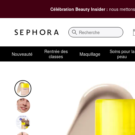
Célébration Beauty Insider :
nous mettons 
Recherche
Rentrée des
Soins pour la
Nouveauté
Maquillage
classes
peau