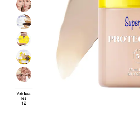
Voir tous
les
12