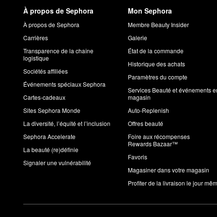
À propos de Sephora
Mon Sephora
À propos de Sephora
Membre Beauty Insider
Carrières
Galerie
Transparence de la chaîne
État de la commande
logistique
Historique des achats
Sociétés affiliées
Paramètres du compte
Événements spéciaux Sephora
Services Beauté et événements e
Cartes-cadeaux
magasin
Sites Sephora Monde
Auto-Replenish
La diversité, l’équité et l’inclusion
Offres beauté
Sephora Accelerate
Foire aux récompenses
Rewards Bazaar™
La beauté (re)définie
Favoris
Signaler une vulnérabilité
Magasiner dans votre magasin
Profiter de la livraison le jour mê