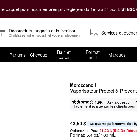
le paquet pour nos membres privilégié(e)s du 1er au 31 août.
S’INSC
Découvrir le magasin et la livraison
Services et évén
Choisissez votre magasin et votre emplacement
Bain et
Format
Parfums
Cheveux
Marques
corps
mini
Moroccanoil
Vaporisateur Protect & Prevent
|
|
Ask a question
1,9K
Hautement évalué par les clients pour 
43,50 $
quatre paiements de 10
ou 
Obtenez-Le Pour
41,33 $ (5% De Réduc
Format:
5.4 oz/ 160 mL