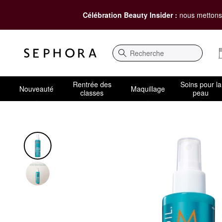
Célébration Beauty Insider :
nous mettons 
Recherche
Rentrée des
Soins pour la
Nouveauté
Maquillage
classes
peau