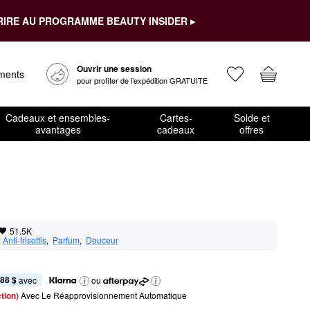
RIRE AU PROGRAMME BEAUTY INSIDER ▸
Ouvrir une session
ements
pour profiter de l’expédition GRATUITE
Cadeaux et ensembles-
Cartes-
Solde et
avantages
cadeaux
offres
51.5K
:
Anti-frisottis
,  
Parfum
,  
Douceur
,88 $
 avec
ou
tion) 
Avec Le Réapprovisionnement Automatique