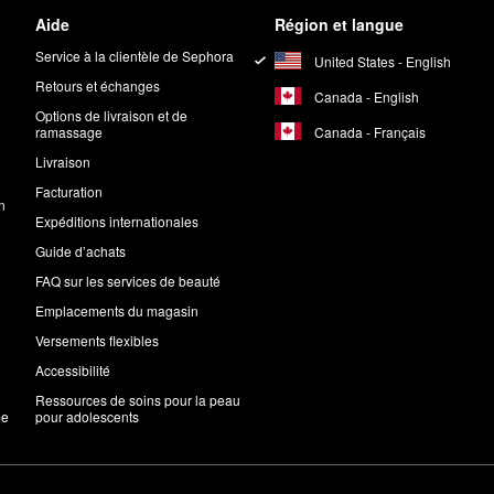
Aide
Région et langue
Service à la clientèle de Sephora
United States - English
Retours et échanges
Canada - English
Options de livraison et de
Canada - Français
ramassage
Livraison
Facturation
n
Expéditions internationales
Guide d’achats
FAQ sur les services de beauté
Emplacements du magasin
Versements flexibles
Accessibilité
Ressources de soins pour la peau
me
pour adolescents