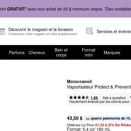
eint
GRATUIT*
avec tout achat de 55 $ minimum requis. *Des modalités 
Découvrir le magasin et la livraison
Services et évén
Choisissez votre magasin et votre emplacement
Bain et
Format
Parfums
Cheveux
Marques
corps
mini
Moroccanoil
Vaporisateur Protect & Prevent
|
|
Ask a question
1,9K
Hautement évalué par les clients pour 
43,50 $
quatre paiements de 10
ou 
Obtenez-Le Pour
41,33 $ (5% De Réduc
Format:
5.4 oz/ 160 mL