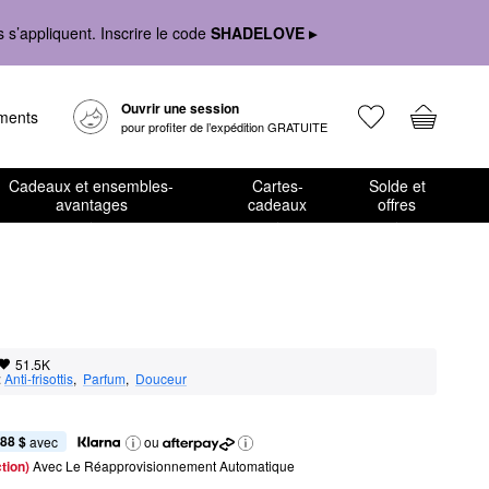
s’appliquent. Inscrire le code
SHADELOVE ▸
Ouvrir une session
ements
pour profiter de l’expédition GRATUITE
Cadeaux et ensembles-
Cartes-
Solde et
avantages
cadeaux
offres
51.5K
:
Anti-frisottis
,  
Parfum
,  
Douceur
,88 $
 avec
ou
tion) 
Avec Le Réapprovisionnement Automatique