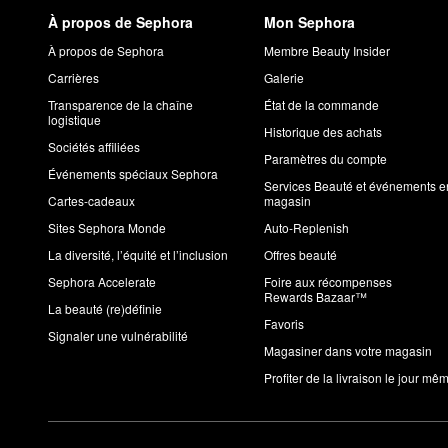
À propos de Sephora
Mon Sephora
À propos de Sephora
Membre Beauty Insider
Carrières
Galerie
Transparence de la chaîne
État de la commande
logistique
Historique des achats
Sociétés affiliées
Paramètres du compte
Événements spéciaux Sephora
Services Beauté et événements e
Cartes-cadeaux
magasin
Sites Sephora Monde
Auto-Replenish
La diversité, l’équité et l’inclusion
Offres beauté
Sephora Accelerate
Foire aux récompenses
Rewards Bazaar™
La beauté (re)définie
Favoris
Signaler une vulnérabilité
Magasiner dans votre magasin
Profiter de la livraison le jour mê