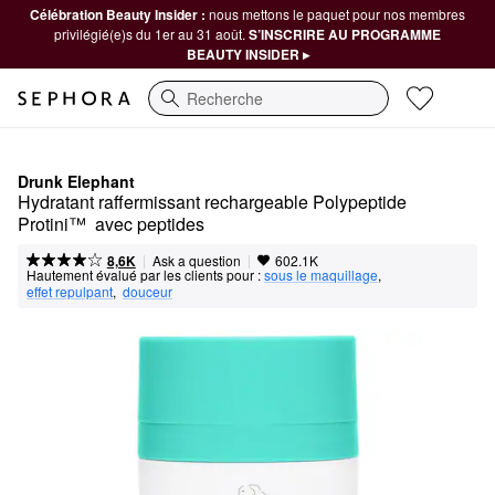
Célébration Beauty Insider :
nous mettons le paquet pour nos membres
privilégié(e)s du 1er au 31 août.
S’INSCRIRE AU PROGRAMME
BEAUTY INSIDER ▸
Recherche
Drunk Elephant
Hydratant raffermissant rechargeable Polypeptide 
Protini™  avec peptides
|
|
Ask a question
8,6K
602.1K
Hautement évalué par les clients pour :
sous le maquillage
,  
effet repulpant
,  
douceur