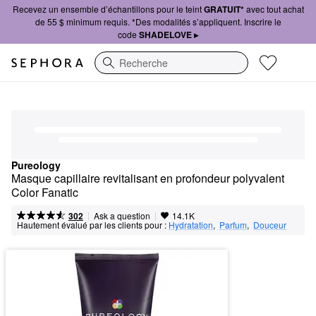
Recevez un ensemble d’échantillons pour le teint
GRATUIT*
avec tout achat
de 55 $ minimum requis. *Des modalités s’appliquent. Inscrire le
code
SHADELOVE ▸
Recherche
Pureology
Masque capillaire revitalisant en profondeur polyvalent 
Color Fanatic
|
|
Ask a question
302
14.1K
Hautement évalué par les clients pour :
Hydratation
,  
Parfum
,  
Douceur