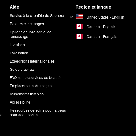
Aide
Région et langue
Service à la clientèle de Sephora
United States - English
Retours et échanges
Canada - English
Options de livraison et de
Canada - Français
ramassage
Livraison
Facturation
n
Expéditions internationales
Guide d’achats
FAQ sur les services de beauté
Emplacements du magasin
Versements flexibles
Accessibilité
Ressources de soins pour la peau
me
pour adolescents