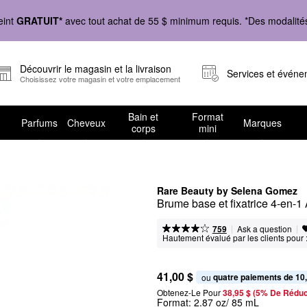
eint
GRATUIT*
avec tout achat de 55 $ minimum requis. *Des modalités 
Découvrir le magasin et la livraison
Services et évén
Choisissez votre magasin et votre emplacement
Bain et
Format
Parfums
Cheveux
Marques
corps
mini
Rare Beauty by Selena Gomez
Brume base et fixatrice 4-en-1
|
|
Ask a question
759
Hautement évalué par les clients pour 
41,00 $
quatre paiements de 10
ou 
Obtenez-Le Pour
38,95 $ (5% De Réduc
Format:
2.87 oz/ 85 mL