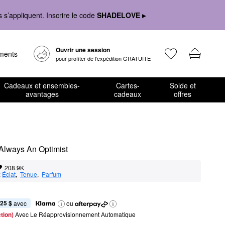
s’appliquent. Inscrire le code
SHADELOVE ▸
Ouvrir une session
ements
pour profiter de l’expédition GRATUITE
Cadeaux et ensembles-
Cartes-
Solde et
avantages
cadeaux
offres
 Always An Optimist
208.9K
:
Éclat
,  
Tenue
,  
Parfum
,25 $
 avec
ou
tion) 
Avec Le Réapprovisionnement Automatique