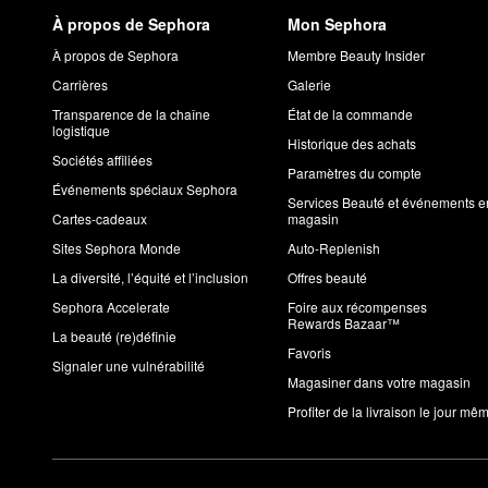
À propos de Sephora
Mon Sephora
À propos de Sephora
Membre Beauty Insider
Carrières
Galerie
Transparence de la chaîne
État de la commande
logistique
Historique des achats
Sociétés affiliées
Paramètres du compte
Événements spéciaux Sephora
Services Beauté et événements e
Cartes-cadeaux
magasin
Sites Sephora Monde
Auto-Replenish
La diversité, l’équité et l’inclusion
Offres beauté
Sephora Accelerate
Foire aux récompenses
Rewards Bazaar™
La beauté (re)définie
Favoris
Signaler une vulnérabilité
Magasiner dans votre magasin
Profiter de la livraison le jour mê