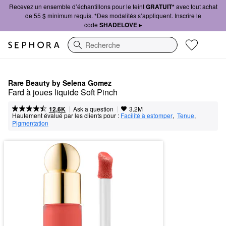
Recevez un ensemble d’échantillons pour le teint
GRATUIT*
avec tout achat
de 55 $ minimum requis. *Des modalités s’appliquent. Inscrire le
code
SHADELOVE ▸
Recherche
Rare Beauty by Selena Gomez
Fard à joues liquide Soft Pinch
|
|
Ask a question
12,6K
3.2M
Hautement évalué par les clients pour :
Facilité à estomper
,  
Tenue
,  
Pigmentation