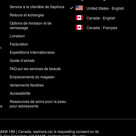
Service à la clientèle de Sephora
United States - English
Retours et échanges
Canada - English
Options de livraison et de
Canada - Français
ramassage
Livraison
Facturation
n
Expéditions internationales
Guide d’achats
FAQ sur les services de beauté
Emplacements du magasin
Versements flexibles
Accessibilité
Ressources de soins pour la peau
me
pour adolescents
M4W 1B9 | Canada, sephora.ca) is requesting consent on its 
r 7, San Francisco, CA 94105, sephora.com). You may 