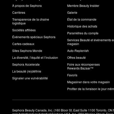
À propos de Sephora
Membre Beauty Insider
Carrières
Galerie
Transparence de la chaîne
État de la commande
logistique
Historique des achats
Sociétés affiliées
Paramètres du compte
Événements spéciaux Sephora
Services Beauté et événements e
Cartes-cadeaux
magasin
Sites Sephora Monde
Auto-Replenish
La diversité, l’équité et l’inclusion
Offres beauté
Sephora Accelerate
Foire aux récompenses
Rewards Bazaar™
La beauté (re)définie
Favoris
Signaler une vulnérabilité
Magasiner dans votre magasin
Profiter de la livraison le jour mê
Sephora Beauty Canada, Inc. (160 Bloor St. East Suite 1100 Toronto, ON 
own behalf and on behalf of Sephora USA, Inc. (350 Mission Street, Floo