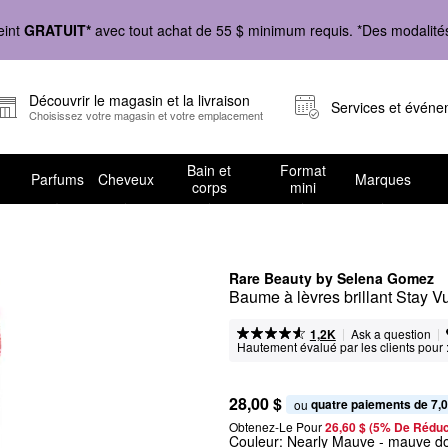
eint
GRATUIT*
avec tout achat de 55 $ minimum requis. *Des modalités 
Découvrir le magasin et la livraison
Services et évén
Choisissez votre magasin et votre emplacement
Bain et
Format
Parfums
Cheveux
Marques
corps
mini
Rare Beauty by Selena Gomez
Baume à lèvres brillant Stay V
|
|
Ask a question
1,2K
Hautement évalué par les clients pour 
28,00 $
quatre paiements de 7,0
ou 
Obtenez-Le Pour
26,60 $ (5% De Réduc
Couleur:
Nearly Mauve
- mauve d