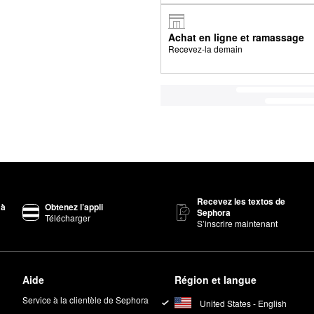
Achat en ligne et ramassage
Recevez-la demain
Recevez les textos de
 à
Obtenez l’appli
Sephora
Télécharger
S’inscrire maintenant
Aide
Région et langue
Service à la clientèle de Sephora
United States - English