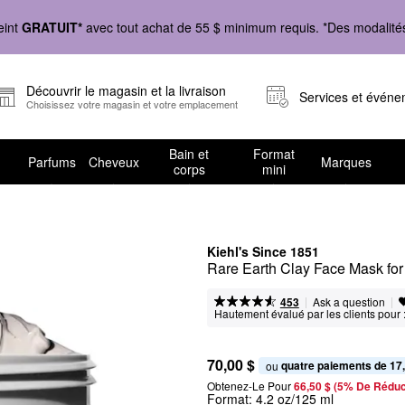
eint
GRATUIT*
avec tout achat de 55 $ minimum requis. *Des modalités 
Découvrir le magasin et la livraison
Services et évén
Choisissez votre magasin et votre emplacement
Bain et
Format
Parfums
Cheveux
Marques
corps
mini
Kiehl's Since 1851
Rare Earth Clay Face Mask fo
|
|
Ask a question
453
Hautement évalué par les clients pour 
70,00 $
quatre paiements de 17
ou 
Obtenez-Le Pour
66,50 $ (5% De Réduc
Format:
4.2 oz/125 ml