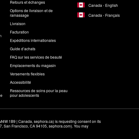
Retours et échanges
Canada - English
Options de livraison et de
Canada - Français
ramassage
Livraison
Facturation
n
Expéditions internationales
Guide d’achats
FAQ sur les services de beauté
Emplacements du magasin
Versements flexibles
Accessibilité
Ressources de soins pour la peau
me
pour adolescents
M4W 1B9 | Canada, sephora.ca) is requesting consent on its 
r 7, San Francisco, CA 94105, sephora.com). You may 