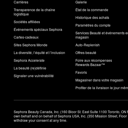
Carrières
Galerie
Transparence de la chaîne
État de la commande
logistique
Historique des achats
Sociétés affiliées
Paramètres du compte
Événements spéciaux Sephora
Services Beauté et événements e
Cartes-cadeaux
magasin
Sites Sephora Monde
Auto-Replenish
La diversité, l’équité et l’inclusion
Offres beauté
Sephora Accelerate
Foire aux récompenses
Rewards Bazaar™
La beauté (re)définie
Favoris
Signaler une vulnérabilité
Magasiner dans votre magasin
Profiter de la livraison le jour mê
Sephora Beauty Canada, Inc. (160 Bloor St. East Suite 1100 Toronto, ON 
own behalf and on behalf of Sephora USA, Inc. (350 Mission Street, Floo
withdraw your consent at any time.