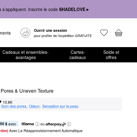
s’appliquent. Inscrire le code
SHADELOVE ▸
Ouvrir une session
ements
pour profiter de l’expédition GRATUITE
Cadeaux et ensembles-
Cartes-
Solde et
avantages
cadeaux
offres
r Pores & Uneven Texture
10.8K
:
Soin des pores
,  
Odeur
,  
Sensation sur la peau
,50 $
 avec
ou
tion) 
Avec Le Réapprovisionnement Automatique