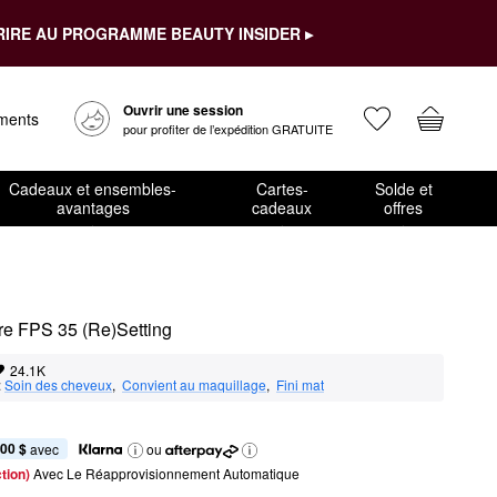
RIRE AU PROGRAMME BEAUTY INSIDER ▸
Ouvrir une session
ements
pour profiter de l’expédition GRATUITE
Cadeaux et ensembles-
Cartes-
Solde et
avantages
cadeaux
offres
dre FPS 35 (Re)Setting
24.1K
:
Soin des cheveux
,  
Convient au maquillage
,  
Fini mat
,00 $
 avec
ou
tion) 
Avec Le Réapprovisionnement Automatique