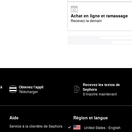
Achat en ligne et ramassage
Recevez-la demain
Recevez les textos de
 à
Obtenez l’appli
Sephora
Télécharger
S’inscrire maintenant
Aide
Région et langue
Service à la clientèle de Sephora
United States - English