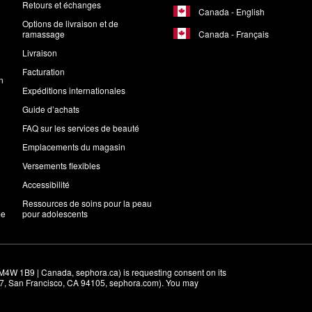
Retours et échanges
Canada - English
Options de livraison et de
Canada - Français
ramassage
Livraison
Facturation
n
Expéditions internationales
Guide d’achats
FAQ sur les services de beauté
Emplacements du magasin
Versements flexibles
Accessibilité
Ressources de soins pour la peau
me
pour adolescents
M4W 1B9 | Canada, sephora.ca) is requesting consent on its 
r 7, San Francisco, CA 94105, sephora.com). You may 