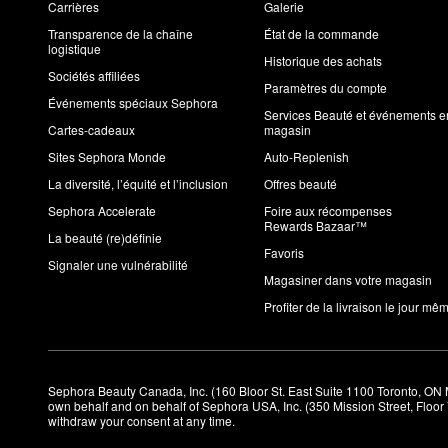
Carrières
Galerie
Transparence de la chaîne
État de la commande
logistique
Historique des achats
Sociétés affiliées
Paramètres du compte
Événements spéciaux Sephora
Services Beauté et événements e
Cartes-cadeaux
magasin
Sites Sephora Monde
Auto-Replenish
La diversité, l’équité et l’inclusion
Offres beauté
Sephora Accelerate
Foire aux récompenses
Rewards Bazaar™
La beauté (re)définie
Favoris
Signaler une vulnérabilité
Magasiner dans votre magasin
Profiter de la livraison le jour mê
Sephora Beauty Canada, Inc. (160 Bloor St. East Suite 1100 Toronto, ON 
own behalf and on behalf of Sephora USA, Inc. (350 Mission Street, Floo
withdraw your consent at any time.