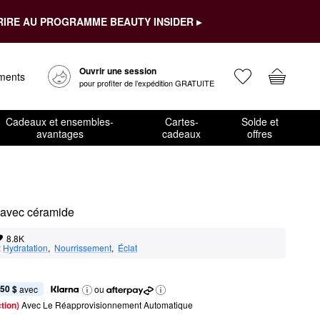
RIRE AU PROGRAMME BEAUTY INSIDER ▸
Ouvrir une session
ements
pour profiter de l’expédition GRATUITE
Cadeaux et ensembles-
Cartes-
Solde et
avantages
cadeaux
offres
 avec céramide
8.8K
:
Hydratation
,  
Nourrissement
,  
Éclat
,50 $
 avec
ou
tion) 
Avec Le Réapprovisionnement Automatique