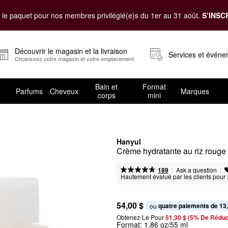
le paquet pour nos membres privilégié(e)s du 1er au 31 août.
S’INSC
Découvrir le magasin et la livraison
Services et évén
Choisissez votre magasin et votre emplacement
Bain et
Format
Parfums
Cheveux
Marques
corps
mini
Hanyul
Crème hydratante au riz rouge
|
|
Ask a question
189
Hautement évalué par les clients pour 
54,00 $
quatre paiements de 13
ou 
Obtenez-Le Pour
51,30 $ (5% De Réduc
Format:
1.86 oz/55 ml