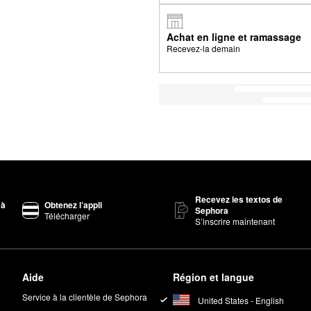
Achat en ligne et ramassage
Recevez-la demain
Recevez les textos de
 à
Obtenez l’appli
Sephora
Télécharger
S’inscrire maintenant
Aide
Région et langue
Service à la clientèle de Sephora
United States - English