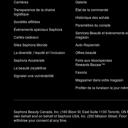
Carrières
Galerie
Transparence de la chaîne
État de la commande
logistique
Historique des achats
Sociétés affiliées
Paramètres du compte
Événements spéciaux Sephora
Services Beauté et événements e
Cartes-cadeaux
magasin
Sites Sephora Monde
Auto-Replenish
La diversité, l’équité et l’inclusion
Offres beauté
Sephora Accelerate
Foire aux récompenses
Rewards Bazaar™
La beauté (re)définie
Favoris
Signaler une vulnérabilité
Magasiner dans votre magasin
Profiter de la livraison le jour mê
Sephora Beauty Canada, Inc. (160 Bloor St. East Suite 1100 Toronto, ON 
own behalf and on behalf of Sephora USA, Inc. (350 Mission Street, Floo
withdraw your consent at any time.