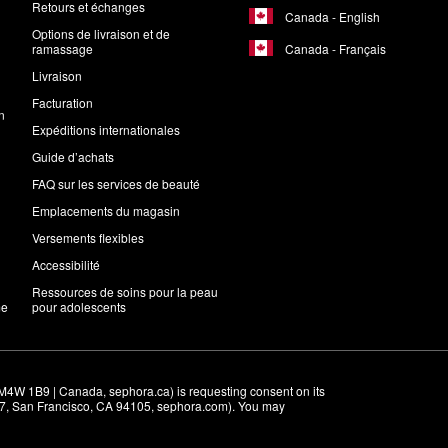
Retours et échanges
Canada - English
Options de livraison et de
Canada - Français
ramassage
Livraison
Facturation
n
Expéditions internationales
Guide d’achats
FAQ sur les services de beauté
Emplacements du magasin
Versements flexibles
Accessibilité
Ressources de soins pour la peau
me
pour adolescents
M4W 1B9 | Canada, sephora.ca) is requesting consent on its 
r 7, San Francisco, CA 94105, sephora.com). You may 