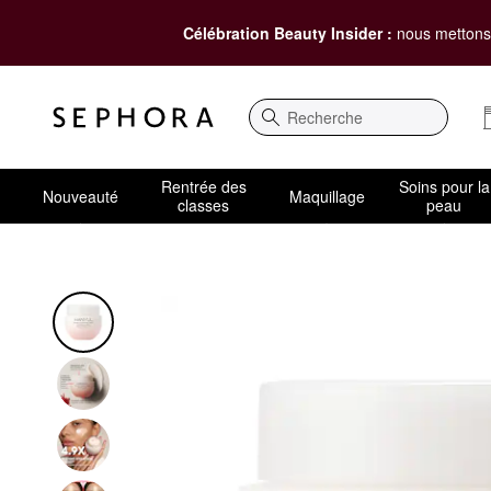
Célébration Beauty Insider :
nous mettons 
Recherche
Rentrée des
Soins pour la
Nouveauté
Maquillage
classes
peau