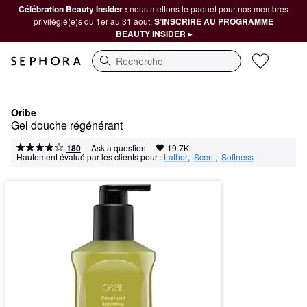
Célébration Beauty Insider :
nous mettons le paquet pour nos membres
privilégié(e)s du 1er au 31 août.
S’INSCRIRE AU PROGRAMME
BEAUTY INSIDER ▸
Recherche
Oribe
Gel douche régénérant
|
|
Ask a question
180
19.7K
Hautement évalué par les clients pour :
Lather
,  
Scent
,  
Softness