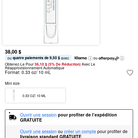
38,00 $
quatre paiements de 9,50 $
ou 
 avec
ou
Obtenez-Le Pour
36,10 $ (5% De Réduction) 
Avec Le 
Réapprovisionnement Automatique
Format:
0.33 oz/ 10 mL
Mini size
0.33 OZ/ 10 ML  
Ouvrir une session
pour profiter de l’expédition 
GRATUITE
Ouvrir une session
ou
créer un compte
pour profiter de
livraison standard GRATUITE
.