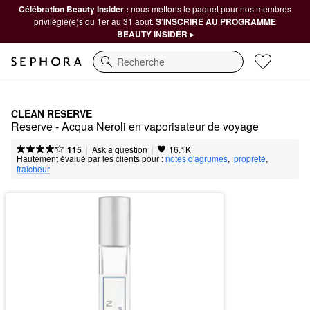
Célébration Beauty Insider :
nous mettons le paquet pour nos membres
privilégié(e)s du 1er au 31 août.
S’INSCRIRE AU PROGRAMME
BEAUTY INSIDER ▸
Recherche
CLEAN RESERVE
Reserve - Acqua Neroli en vaporisateur de voyage
|
|
Ask a question
115
16.1K
Hautement évalué par les clients pour :
notes d'agrumes
,  
propreté
,  
fraîcheur