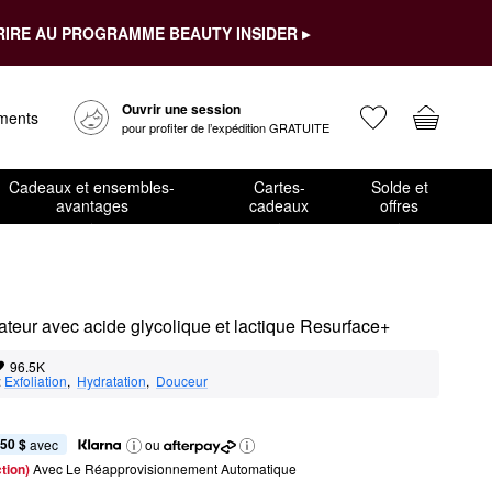
RIRE AU PROGRAMME BEAUTY INSIDER ▸
Ouvrir une session
ements
pour profiter de l’expédition GRATUITE
Cadeaux et ensembles-
Cartes-
Solde et
avantages
cadeaux
offres
rateur avec acide glycolique et lactique Resurface+
96.5K
:
Exfoliation
,  
Hydratation
,  
Douceur
,50 $
 avec
ou
tion) 
Avec Le Réapprovisionnement Automatique