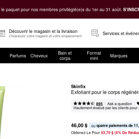
le paquet pour nos membres privilégié(e)s du 1er au 31 août.
S’INSC
Découvrir le magasin et la livraison
Services et évén
Choisissez votre magasin et votre emplacement
Bain et
Format
Parfums
Cheveux
Marques
corps
mini
Skinfix
Exfoliant pour le corps régéné
|
|
Ask a question
895
Hautement évalué par les clients pour 
46,00 $
quatre paiements de 11
ou 
Obtenez-Le Pour
43,70 $ (5% De Réduc