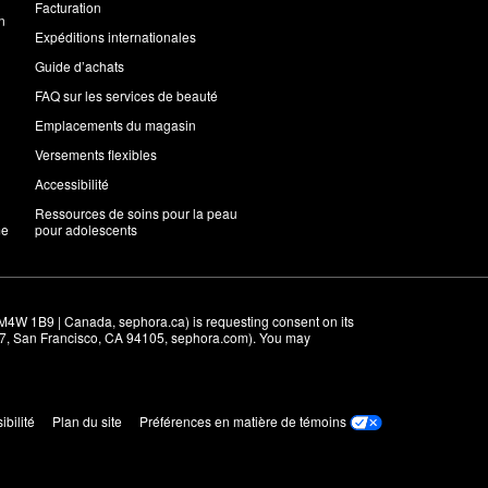
Facturation
n
Expéditions internationales
Guide d’achats
FAQ sur les services de beauté
Emplacements du magasin
Versements flexibles
Accessibilité
Ressources de soins pour la peau
me
pour adolescents
M4W 1B9 | Canada, sephora.ca) is requesting consent on its 
r 7, San Francisco, CA 94105, sephora.com). You may 
ibilité
Plan du site
Préférences en matière de témoins