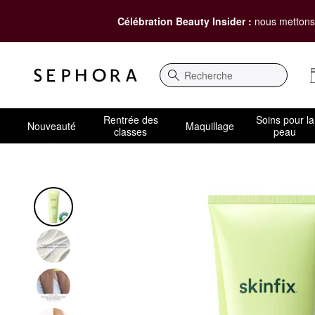
Célébration Beauty Insider :
nous mettons 
Recherche
Rentrée des
Soins pour la
Nouveauté
Maquillage
classes
peau