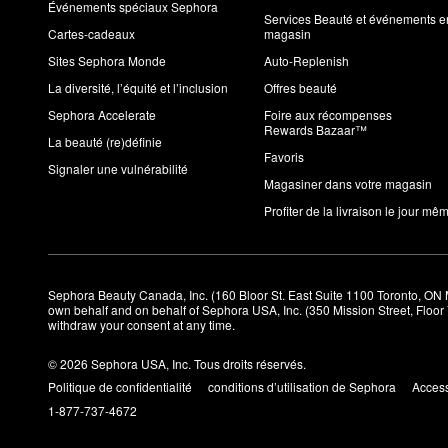
Événements spéciaux Sephora
Services Beauté et événements e
Cartes-cadeaux
magasin
Sites Sephora Monde
Auto-Replenish
La diversité, l’équité et l’inclusion
Offres beauté
Sephora Accelerate
Foire aux récompenses
Rewards Bazaar™
La beauté (re)définie
Favoris
Signaler une vulnérabilité
Magasiner dans votre magasin
Profiter de la livraison le jour mê
Sephora Beauty Canada, Inc. (160 Bloor St. East Suite 1100 Toronto, ON 
own behalf and on behalf of Sephora USA, Inc. (350 Mission Street, Floo
withdraw your consent at any time.
© 2026 Sephora USA, Inc. Tous droits réservés.
Politique de confidentialité
conditions d’utilisation de Sephora
Access
1-877-737-4672