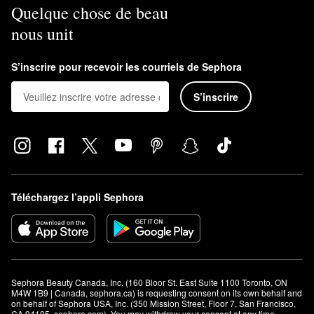
Quelque chose de beau
nous unit
S’inscrire pour recevoir les courriels de Sephora
S’inscrire
Téléchargez l’appli Sephora
Sephora Beauty Canada, Inc. (160 Bloor St. East Suite 1100 Toronto, ON 
M4W 1B9 | Canada, sephora.ca) is requesting consent on its own behalf and 
on behalf of Sephora USA, Inc. (350 Mission Street, Floor 7, San Francisco, 
CA 94105, sephora.com). You may withdraw your consent at any time.