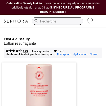
Célébration Beauty Insider :
nous mettons le paquet pour nos membres
privilégié(e)s du 1er au 31 août.
S’INSCRIRE AU PROGRAMME
BEAUTY INSIDER ▸
Recherche
First Aid Beauty
Lotion resurfaçante
|
|
Ask a question
223
3.4K
Hautement évalué par les clients pour :
Absorption
,  
Hydratation
,  
Odeur