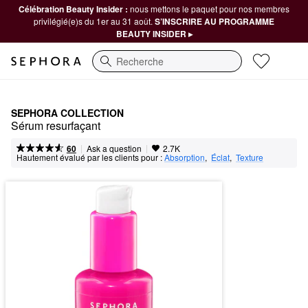
Célébration Beauty Insider :
nous mettons le paquet pour nos membres
privilégié(e)s du 1er au 31 août.
S’INSCRIRE AU PROGRAMME
BEAUTY INSIDER ▸
Recherche
SEPHORA COLLECTION
Sérum resurfaçant
|
|
Ask a question
60
2.7K
Hautement évalué par les clients pour :
Absorption
,  
Éclat
,  
Texture