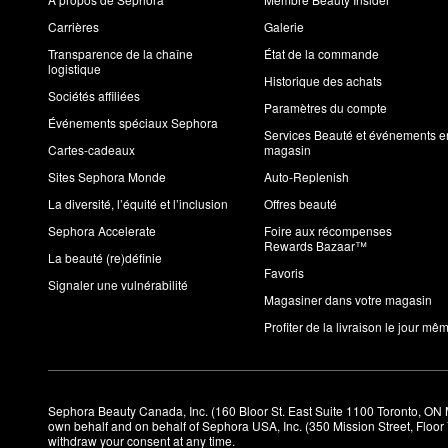
Carrières
Galerie
Transparence de la chaîne
État de la commande
logistique
Historique des achats
Sociétés affiliées
Paramètres du compte
Événements spéciaux Sephora
Services Beauté et événements e
Cartes-cadeaux
magasin
Sites Sephora Monde
Auto-Replenish
La diversité, l’équité et l’inclusion
Offres beauté
Sephora Accelerate
Foire aux récompenses
Rewards Bazaar™
La beauté (re)définie
Favoris
Signaler une vulnérabilité
Magasiner dans votre magasin
Profiter de la livraison le jour mê
Sephora Beauty Canada, Inc. (160 Bloor St. East Suite 1100 Toronto, ON 
own behalf and on behalf of Sephora USA, Inc. (350 Mission Street, Floo
withdraw your consent at any time.