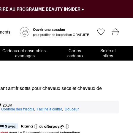
RIRE AU PROGRAMME BEAUTY INSIDER ▸
Ouvrir une session
ements
pour profiter de l’expédition GRATUITE
Cadeaux et ensembles-
Cartes-
Solde et
avantages
cadeaux
offres
nt antifrisottis pour cheveux secs et cheveux de 
26.3K
:
Contrôle des frisottis
,  
Facilité à coiffer
,  
Douceur
,00 $
 avec
ou
tion) 
Avec Le Réapprovisionnement Automatique