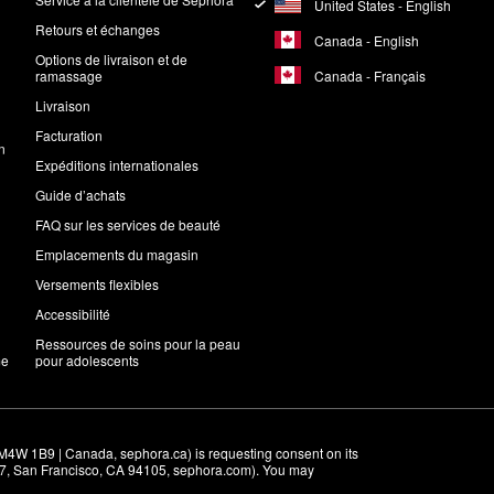
United States - English
Retours et échanges
Canada - English
Options de livraison et de
Canada - Français
ramassage
Livraison
Facturation
n
Expéditions internationales
Guide d’achats
FAQ sur les services de beauté
Emplacements du magasin
Versements flexibles
Accessibilité
Ressources de soins pour la peau
me
pour adolescents
M4W 1B9 | Canada, sephora.ca) is requesting consent on its 
r 7, San Francisco, CA 94105, sephora.com). You may 