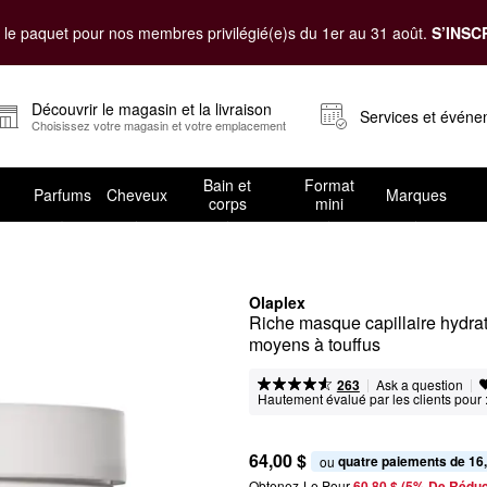
le paquet pour nos membres privilégié(e)s du 1er au 31 août.
S’INSC
Découvrir le magasin et la livraison
Services et évén
Choisissez votre magasin et votre emplacement
Bain et
Format
Parfums
Cheveux
Marques
corps
mini
Olaplex
Riche masque capillaire hydrata
moyens à touffus
|
|
Ask a question
263
Hautement évalué par les clients pour 
64,00 $
quatre paiements de 16
ou 
Obtenez-Le Pour
60,80 $ (5% De Réduc