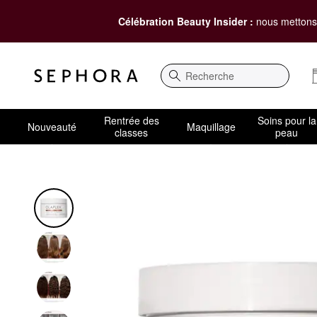
Célébration Beauty Insider :
nous mettons 
Recherche
Rentrée des
Soins pour la
Nouveauté
Maquillage
classes
peau